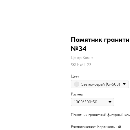
Памятник гранит
№34
Центр Камня
SKU:
ML 23
Цвет
Светло-серый (G-603)
Размер
Памятник гранитный фигурный к
Расположение: Вертикальный